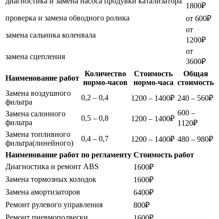
диагностика и замена насоса продувки катализатора
1800₽
проверка и замена обводного ролика
от 600₽
от
замена сальника коленвала
1200₽
от
замена сцепления
3600₽
Количество
Стоимость
Общая
Наименование работ
нормо-часов
нормо-часа
стоимость
Замена воздушного
0,2 – 0,4
1200 – 1400₽
240 – 560₽
фильтра
600 –
Замена салонного
0,5 – 0,8
1200 – 1400₽
фильтра
1120₽
Замена топливного
0,4 – 0,7
1200 – 1400₽
480 – 980₽
фильтра(линейного)
Наименование работ по регламенту
Стоимость работ
Диагностика и ремонт ABS
1600₽
Замена тормозных колодок
1600₽
Замена амортизаторов
6400₽
Ремонт рулевого управления
800₽
Ремонт пневмоподвески
1600₽