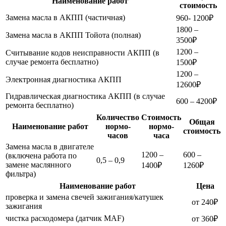
Наименование работ
стоимость
Замена масла в АКПП (частичная)
960- 1200₽
1800 –
Замена масла в АКПП Тойота (полная)
3500₽
1200 –
Считывание кодов неисправности АКПП (в
случае ремонта бесплатно)
1500₽
1200 –
Электронная диагностика АКПП
12600₽
Гидравлическая диагностика АКПП (в случае
600 – 4200₽
ремонта бесплатно)
Количество
Стоимость
Общая
Наименование работ
нормо-
нормо-
стоимость
часов
часа
Замена масла в двигателе
1200 –
600 –
(включена работа по
0,5 – 0,9
замене маслянного
1400₽
1260₽
фильтра)
Наименование работ
Цена
проверка и замена свечей зажигания/катушек
от 240₽
зажигания
чистка расходомера (датчик MAF)
от 360₽