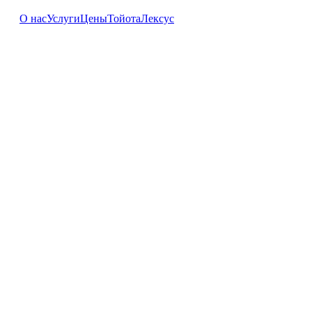
О нас
Услуги
Цены
Тойота
Лексус