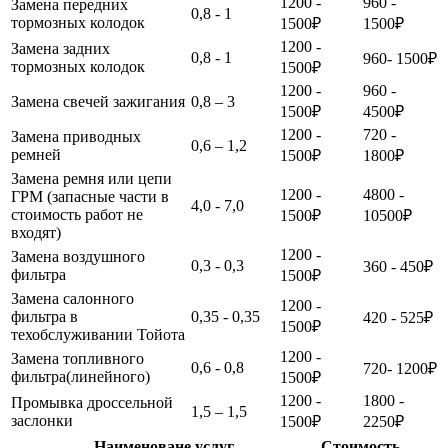
1200 -
960 -
Замена передних
0,8 - 1
тормозных колодок
1500₽
1500₽
1200 -
Замена задних
0,8 - 1
960- 1500₽
тормозных колодок
1500₽
1200 -
960 -
Замена свечей зажигания
0,8 – 3
1500₽
4500₽
1200 -
720 -
Замена приводных
0,6 – 1,2
ремней
1500₽
1800₽
Замена ремня или цепи
1200 -
4800 -
ГРМ (запасные части в
4,0 - 7,0
стоимость работ не
1500₽
10500₽
входят)
1200 -
Замена воздушного
0,3 - 0,3
360 - 450₽
фильтра
1500₽
Замена салонного
1200 -
фильтра в
0,35 - 0,35
420 - 525₽
1500₽
техобслуживании Тойота
1200 -
Замена топливного
0,6 - 0,8
720- 1200₽
фильтра(линейного)
1500₽
1200 -
1800 -
Промывка дроссельной
1,5 – 1,5
заслонки
1500₽
2250₽
Наименоване услуг
Стоимость