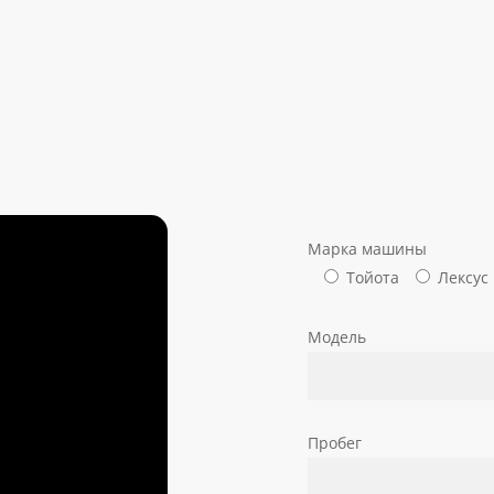
Марка машины
Тойота
Лексус
Модель
Пробег
ОКО