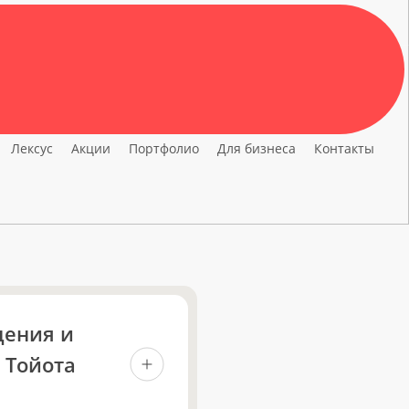
Navigate to the next section
ьность по ремонту и обслуживанию автомобилей
Лексус
Акции
Портфолио
Для бизнеса
Контакты
дения и
 Тойота