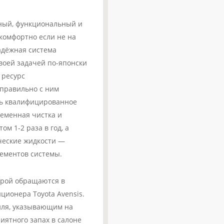
сный, функциональный и
комфортно если не на
адёжная система
воей задачей по-японски
 ресурс
 правильно с ним
ть квалифицированное
ременная чистка и
м 1-2 раза в год, а
ческие жидкости —
лементов системы.
орой обращаются в
ционера Toyota Avensis.
иля, указывающим на
иятного запах в салоне