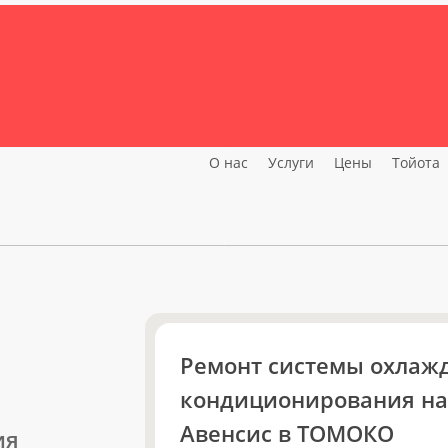
+7 (499) 957-87-87
Профессиональная деятел
Toyota и Lexus c 1997 года
О нас
Услуги
Цены
Тойота
Ремонт системы охлаж
кондиционирования на
Авенсис в ТОМОКО
ия