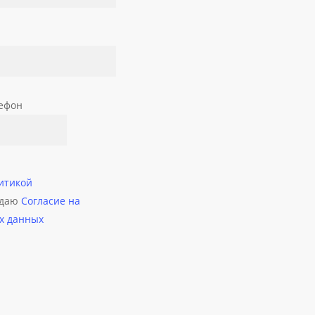
ефон
итикой
 даю
Согласие на
х данных