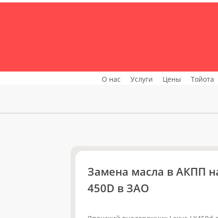
+7 (499) 957-87-87
Профессиональная деятел
Toyota и Lexus c 1997 года
О нас
Услуги
Цены
Тойота
Замена масла в АКПП на
450D в ЗАО