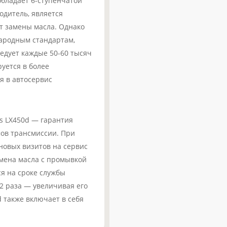
обладает 6-ступенчатой
одитель, является
ет замены масла. Однако
народным стандартам,
едует каждые 50-60 тысяч
уется в более
я в автосервис
s LX450d — гарантия
ов трансмиссии. При
новых визитов на сервис
амена масла с промывкой
ся на сроке службы
 2 раза — увеличивая его
d также включает в себя