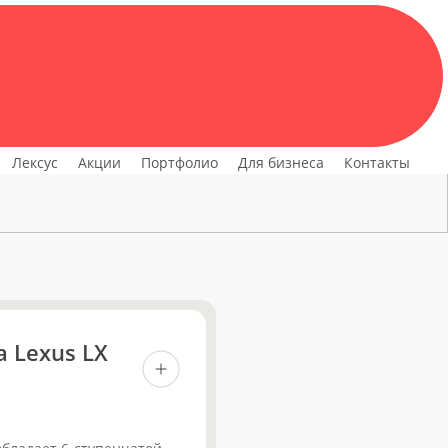
Navigate to the next section
ьность по ремонту и обслуживанию автомобилей
Лексус
Акции
Портфолио
Для бизнеса
Контакты
 Lexus LX