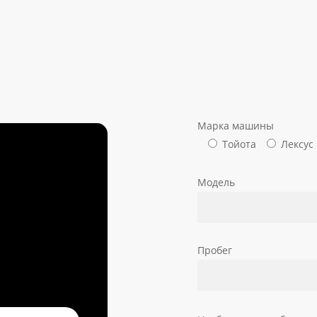
Марка машины
Тойота
Лексус
Модель
Пробег
ОКО
ОКО