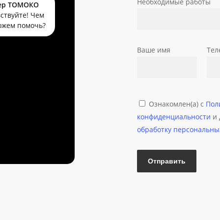
Необходимые работы
ер ТОМОКО
ер
ствуйте! Чем
ОКО
ожем помочь?
Ваше имя
Тел
Ознакомлен(а) с
Пол
конфиденциальности
и
обработку персональны