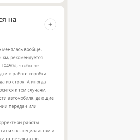
ся на
е менялась вообще,
 км, рекомендуется
 LX450d, чтобы не
ки в работе коробки
а из строя. А иногда
осится к тем случаям,
сти автомобиля, дающие
нии передач или
орректной работы
титься к специалистам и
, от результатов