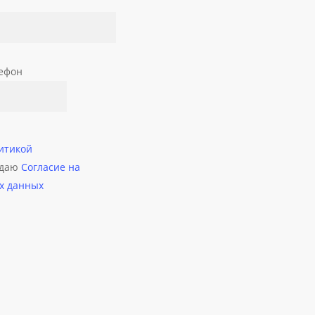
ефон
итикой
 даю
Согласие на
х данных