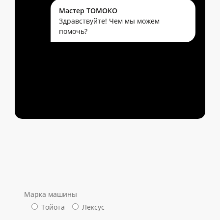
Клиент ТОМОКО
Клиент ТОМОКО
Мастер ТОМОКО
Мастер
Здравствуйте! Чем мы можем
ТОМОКО
помочь?
Марка машины
Тойота
Лексус