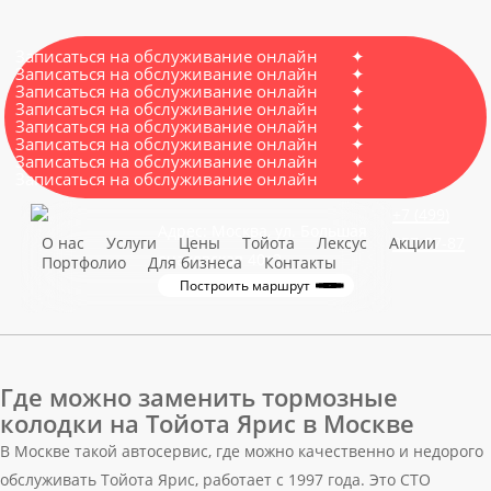
Skip
to
Записаться на обслуживание онлайн
✦
main
Записаться на обслуживание онлайн
✦
Записаться на обслуживание онлайн
✦
content
Записаться на обслуживание онлайн
✦
Navigate to the next se
Записаться на обслуживание онлайн
✦
Профессиональная деятельность по ремонту и
Записаться на обслуживание онлайн
✦
Записаться на обслуживание онлайн
✦
обслуживанию автомобилей Toyota и Lexus c 1997 года
Записаться на обслуживание онлайн
✦
+7 (499)
Адрес: Москва, ул. Большая
О нас
Услуги
Цены
Тойота
Лексус
Акции
957-87-87
очаковская 40с2
Портфолио
Для бизнеса
Контакты
Построить маршрут
Где можно заменить тормозные
колодки на Тойота Ярис в Москве
В Москве такой автосервис, где можно качественно и недорого
обслуживать Тойота Ярис, работает с 1997 года. Это СТО